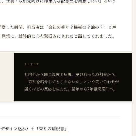
に、社員・取引先向けに印象的な記念品を用意したい」
という
提案した瞬間、担当者は「会社の香り？機械の？油の？」と戸
う発想に、最終的に心を鷲掴みにされたと話してくれました。
AFTER
用
社内外から同じ温度で反響。受け取った取引先から
「御社を紹介してもらえないか」という問い合わせが
届くほどの反応を生んだ。翌年から7年継続案件へ。
ルデザイン込み）＋「香りの翻訳書」