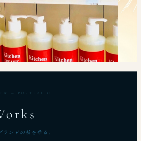
TW — PORTFOLIO
Works
ブランドの核を作る。